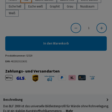
Eiche hell
Esche weiß
Graphit
Grau
Nussbaum
Weiß
Produkt Anzahl: Gib den gewünschten Wert ein oder benutze die Schaltflächen um die Anzahl
In den Warenkorb
Produktnummer:
52529
EAN:
4022023113631
Zahlungs- und Versandarten
Apple Pay
PayPal
Klarna
Kreditkarte
Barzahlung 
GLS Versand
UPS Versand
Selbstabholung
Beschreibung
Das BLF 2000 ist das universelle Bildleistenprofil für Wände ohne Rohrverlegung.
Es ist ein stabiles Kunststoffhohlkammerpro…
Mehr