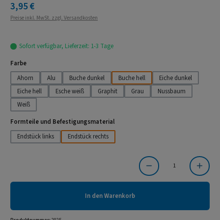
Regulärer Preis:
3,95 €
Preise inkl. MwSt. zzgl. Versandkosten
Sofort verfügbar, Lieferzeit: 1-3 Tage
auswählen
Farbe
Ahorn
Alu
Buche dunkel
Buche hell
Eiche dunkel
Eiche hell
Esche weiß
Graphit
Grau
Nussbaum
Weiß
auswählen
Formteile und Befestigungsmaterial
Endstück links
Endstück rechts
Produkt Anzahl: Gib den gewünschten Wert ein oder benutze die Schaltflächen um die Anzahl
In den Warenkorb