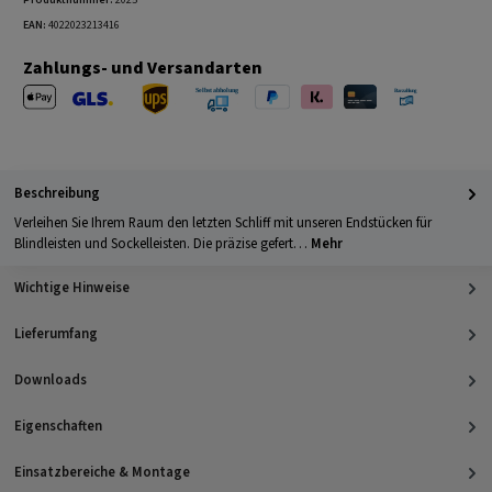
Produktnummer:
2025
EAN:
4022023213416
Zahlungs- und Versandarten
Apple Pay
PayPal
Klarna
Kreditkarte
Barzahlung 
GLS Versand
UPS Versand
Selbstabholung
Beschreibung
Verleihen Sie Ihrem Raum den letzten Schliff mit unseren Endstücken für
Blindleisten und Sockelleisten. Die präzise gefert…
Mehr
Wichtige Hinweise
Lieferumfang
Downloads
Eigenschaften
Einsatzbereiche & Montage