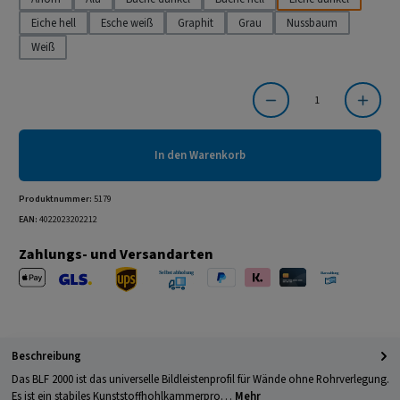
Eiche hell
Esche weiß
Graphit
Grau
Nussbaum
Weiß
Produkt Anzahl: Gib den gewünschten Wert ein oder benutze die Schaltflächen um die Anzahl
In den Warenkorb
Produktnummer:
5179
EAN:
4022023202212
Zahlungs- und Versandarten
Apple Pay
PayPal
Klarna
Kreditkarte
Barzahlung 
GLS Versand
UPS Versand
Selbstabholung
Beschreibung
Das BLF 2000 ist das universelle Bildleistenprofil für Wände ohne Rohrverlegung.
Es ist ein stabiles Kunststoffhohlkammerpro…
Mehr