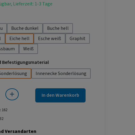
ügbar, Lieferzeit: 1-3 Tage
len
lu
Buche dunkel
Buche hell
l
Eiche hell
Esche weiß
Graphit
ssbaum
Weiß
auswählen
d Befestigungsmaterial
Sonderlösung
Innenecke Sonderlösung
 Gib den gewünschten Wert ein oder benutze die Schaltflächen um die Anza
In den Warenkorb
:
162
32
nd Versandarten