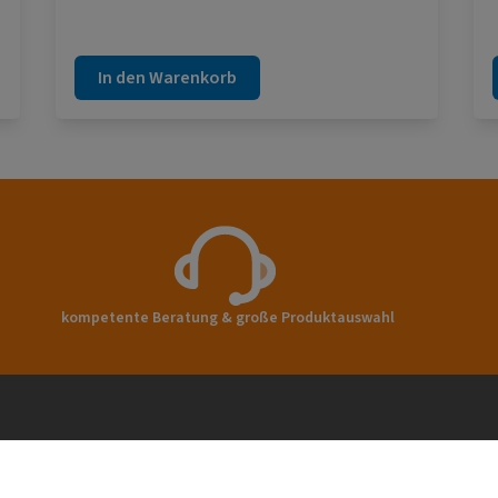
auszugleichen. Das äußerst langlebige
Material der Profile zeichnet sich durch eine
hohe Schlagfestigkeit aus.
In den Warenkorb
kompetente Beratung & große Produktauswahl