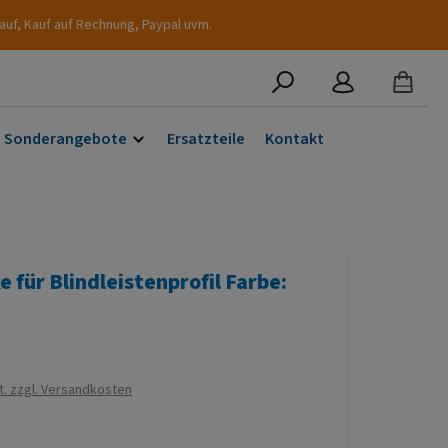
auf, Kauf auf Rechnung, Paypal uvm.
Sonderangebote
Ersatzteile
Kontakt
 für Blindleistenprofil Farbe:
s:
t. zzgl. Versandkosten