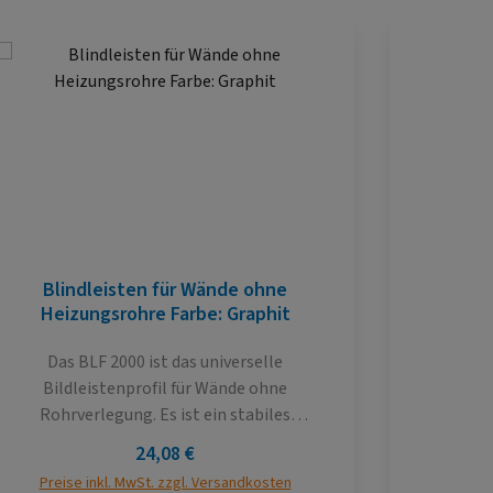
Blindleisten für Wände ohne
Blin
Heizungsrohre Farbe: Graphit
He
Das BLF 2000 ist das universelle
Das 
Bildleistenprofil für Wände ohne
Bild
Rohrverlegung. Es ist ein stabiles
Rohrv
Kunststoffhohlkammerprofil mit einer
Kunstst
Regulärer Preis:
24,08 €
Dichtlippe zur Wand, um unebene Wände
Dichtlip
Preise inkl. MwSt. zzgl. Versandkosten
Preise