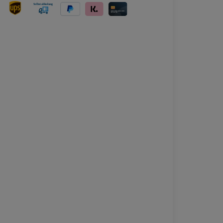
ersand
UPS Versand
Selbstabholung
PayPal
Klarna
Kreditkarte
bei Abholung