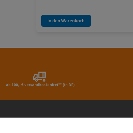
auszugleichen. Das äußerst langlebige
Material der Profile zeichnet sich durch eine
hohe Schlagfestigkeit aus.
In den Warenkorb
ab 100,- € versandkostenfrei** (in DE)