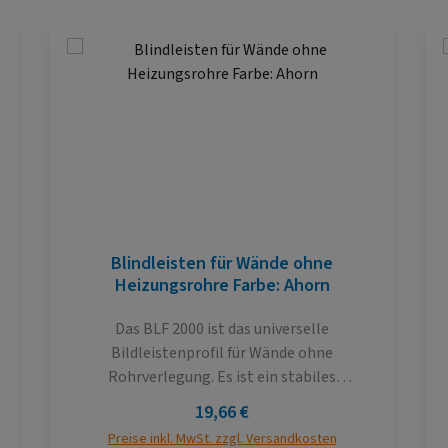
Blindleisten für Wände ohne
Heizungsrohre Farbe: Ahorn
Das BLF 2000 ist das universelle
Bildleistenprofil für Wände ohne
Rohrverlegung. Es ist ein stabiles
Kunststoffhohlkammerprofil mit einer
Regulärer Preis:
19,66 €
Dichtlippe zur Wand, um unebene Wände
Preise inkl. MwSt. zzgl. Versandkosten