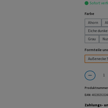
Sofort verf
auswäh
Farbe
Ahorn
A
Eiche dunke
Grau
Nu
Formteile un
Außenecke 
Produkt Anzahl:
Produktnummer
EAN:
40220232224
Zahlungs- u