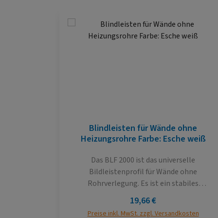
Produktgalerie überspringen
Blindleisten für Wände ohne
Heizungsrohre Farbe: Esche weiß
Das BLF 2000 ist das universelle
Bildleistenprofil für Wände ohne
Rohrverlegung. Es ist ein stabiles
Kunststoffhohlkammerprofil mit einer
Regulärer Preis:
19,66 €
Dichtlippe zur Wand, um unebene Wände
Preise inkl. MwSt. zzgl. Versandkosten