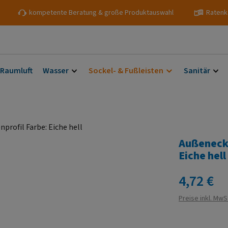
kompetente Beratung & große Produktauswahl
Ratenk
 Raumluft
Wasser
Sockel- & Fußleisten
Sanitär
Außenecke
Eiche hell
Regulärer Prei
4,72 €
Preise inkl. MwS