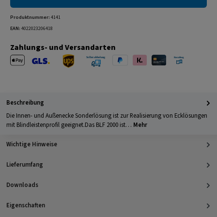
Produktnummer:
4141
EAN:
4022023206418
Zahlungs- und Versandarten
Apple Pay
PayPal
Klarna
Kreditkarte
Barzahlung 
GLS Versand
UPS Versand
Selbstabholung
Beschreibung
Die Innen- und Außenecke Sonderlösung ist zur Realisierung von Ecklösungen
mit Blindleistenprofil geeignet.Das BLF 2000 ist…
Mehr
Wichtige Hinweise
Lieferumfang
Downloads
Eigenschaften