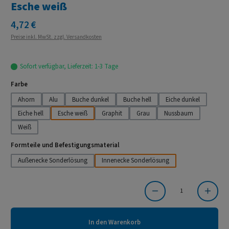
Esche weiß
Regulärer Preis:
4,72 €
Preise inkl. MwSt. zzgl. Versandkosten
Sofort verfügbar, Lieferzeit: 1-3 Tage
auswählen
Farbe
Ahorn
Alu
Buche dunkel
Buche hell
Eiche dunkel
Eiche hell
Esche weiß
Graphit
Grau
Nussbaum
Weiß
auswählen
Formteile und Befestigungsmaterial
Außenecke Sonderlösung
Innenecke Sonderlösung
Produkt Anzahl: Gib den gewünschten Wert ein oder benutze die Schaltflächen um die Anzahl
In den Warenkorb