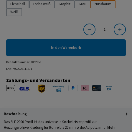
Eiche hell
Esche weiß
Graphit
Grau
Nussbaum
Weiß
Produkt Anzahl: Gib den gewünschten Wert ein oder benutze die Schaltflächen um die Anzahl
In den Warenkorb
Produktnummer:
1052050
EAN:
4022023111231
Zahlungs- und Versandarten
Apple Pay
PayPal
Klarna
Kreditkarte
Barzahlung 
GLS Versand
UPS Versand
Selbstabholung
Beschreibung
Das SLF 2000 Profil ist das universelle Sockelleistenprofil zur
Heizungsrohrverkleidung für Rohre bis 22 mm ø die Aufputz im…
Mehr