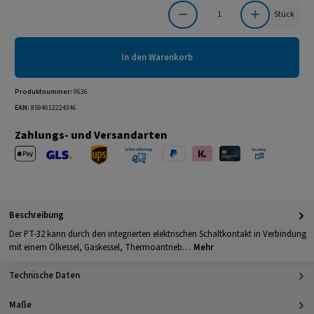
Produkt Anzahl: Gib den gewünschten Wert ein oder benutze die Schaltflächen um die Anzahl
Stück
In den Warenkorb
Produktnummer:
0636
EAN:
8594012224346
Zahlungs- und Versandarten
Apple Pay
PayPal
Klarna
Kreditkarte
Barzahlung 
GLS Versand
UPS Versand
Selbstabholung
Beschreibung
Der PT-32 kann durch den integrierten elektrischen Schaltkontakt in Verbindung
mit einem Ölkessel, Gaskessel, Thermoantrieb…
Mehr
Technische Daten
Maße