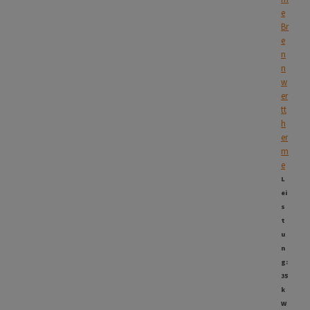
e
Br
e
n
n
w
er
tt
h
er
m
e
L
ei
s
t
u
n
g:
35
k
W