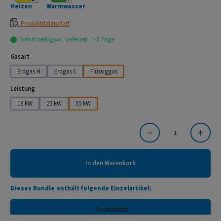
Heizen
Warmwasser
Produktdatenblatt
Sofort verfügbar, Lieferzeit: 1-3 Tage
auswählen
Gasart
Erdgas H
Erdgas L
Flüssiggas
auswählen
Leistung
18 kW
25 kW
35 kW
Produkt Anzahl: Gib den gewünschten Wert ein oder benutze die Schaltflächen um die Anzahl
In den Warenkorb
Dieses Bundle enthält folgende Einzelartikel:
Einzelheiten