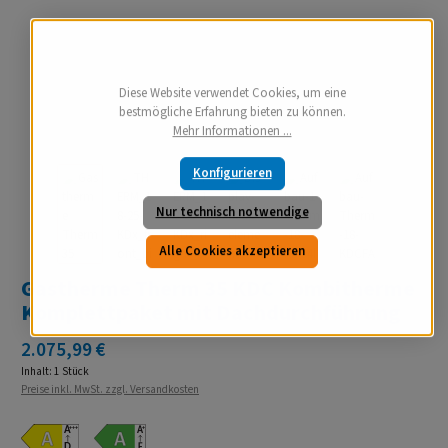
Diese Website verwendet Cookies, um eine
bestmögliche Erfahrung bieten zu können.
Mehr Informationen ...
Konfigurieren
Nur technisch notwendige
Alle Cookies akzeptieren
Gastherme Therm 35 KDC Kombitherme
Komplettpaket mit Dachdurchführung
Regulärer Preis:
2.075,99 €
Inhalt:
1 Stück
Preise inkl. MwSt. zzgl. Versandkosten