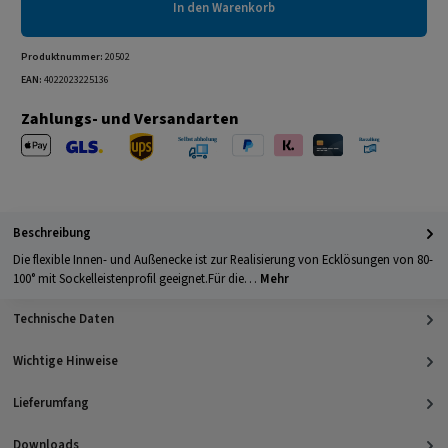
In den Warenkorb
Produktnummer:
20502
EAN:
4022023225136
Zahlungs- und Versandarten
Apple Pay
PayPal
Klarna
Kreditkarte
Barzahlung 
GLS Versand
UPS Versand
Selbstabholung
Beschreibung
Die flexible Innen- und Außenecke ist zur Realisierung von Ecklösungen von 80-
100° mit Sockelleistenprofil geeignet.Für die…
Mehr
Technische Daten
Wichtige Hinweise
Lieferumfang
Downloads