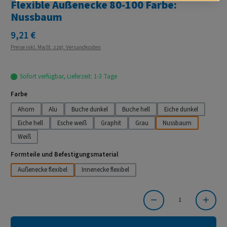
Flexible Außenecke 80-100 Farbe:
Nussbaum
Regulärer Preis:
9,21 €
Preise inkl. MwSt. zzgl. Versandkosten
Sofort verfügbar, Lieferzeit: 1-3 Tage
auswählen
Farbe
Ahorn
Alu
Buche dunkel
Buche hell
Eiche dunkel
Eiche hell
Esche weiß
Graphit
Grau
Nussbaum
Weiß
auswählen
Formteile und Befestigungsmaterial
Außenecke flexibel
Innenecke flexibel
Produkt Anzahl: Gib den gewünschten Wert ein oder benutze die Schaltflächen um die Anzahl